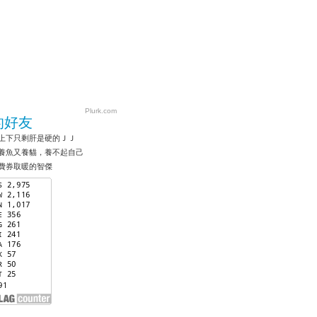
Plurk.com
的好友
上下只剩肝是硬的ＪＪ
養魚又養貓，養不起自己
費券取暖的智傑