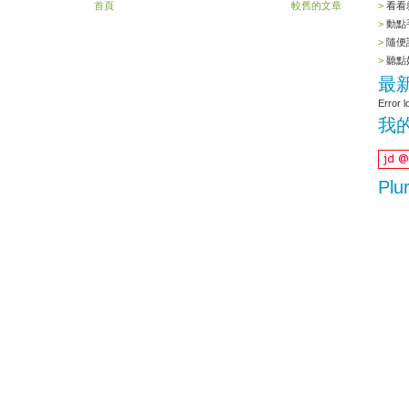
看看
首頁
較舊的文章
動點
隨便
聽點
最
Error l
我的
Plu