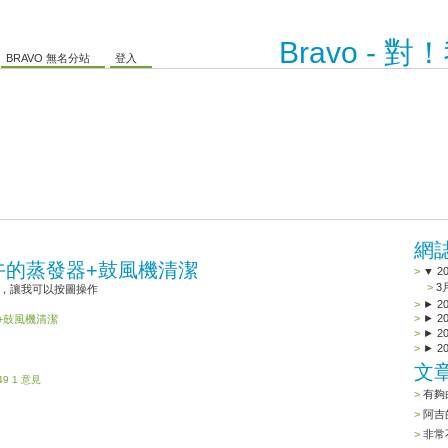
Bravo - 
BRAVO 無名分站
登入
網
午的蒸發器+鼓風機清潔
▼
2
3
享，讓我可以按圖操作
►
2
►
2
+鼓風機清潔
►
2
►
2
文
49
1 意見
有夠
阿吉
非常