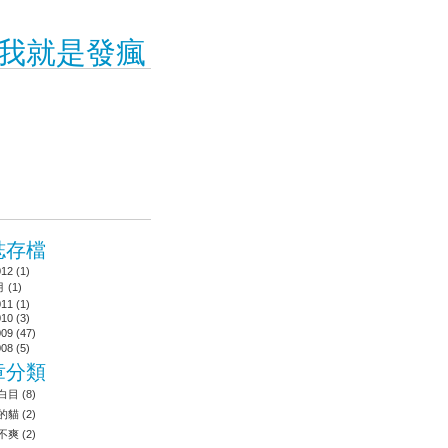
對！我就是發瘋
誌存檔
012
(
1
)
月
(
1
)
011
(
1
)
010
(
3
)
009
(
47
)
008
(
5
)
章分類
白目
(8)
的貓
(2)
不爽
(2)