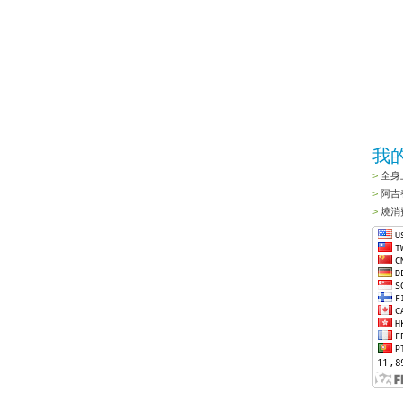
我
全身
阿吉
燒消