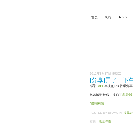
首頁
相簿
R S S
2012年3月27日 星期二
[分享]弄了一下
感謝
TAPC
車友的DIY教學分
趁著輪班放假，操作了
蒸發器
(繼續閱讀...)
POSTED BY BRAVO
AT
凌晨2:
標籤：
動點手藝